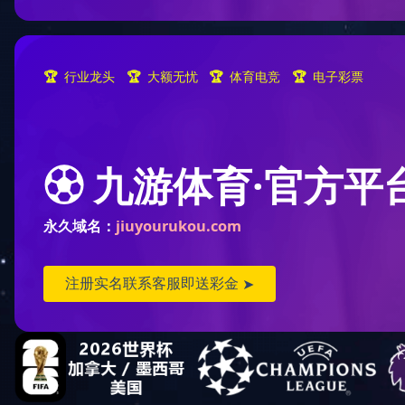
FESL.01型旁开层门装置